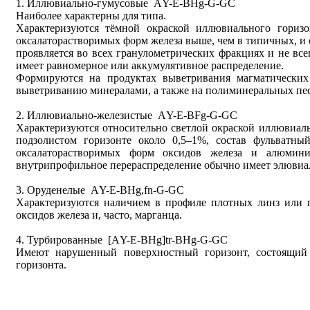
1. Иллювиально-гумусовые АY-E-BHg-G-GC
Наиболее характерны для типа.
Характеризуются тёмной окраской иллювиального гориз
оксалаторастворимых форм железа выше, чем в типичных, и
проявляется во всех гранулометрических фракциях и не все
имеет равномерное или аккумулятивное распределение.
Формируются на продуктах выветривания магматических
выветриванию минералами, а также на полиминеральных пес
2. Иллювиально-железистые АY-E-BFg-G-GC
Характеризуются относительно светлой окраской иллювиаль
подзолистом горизонте около 0,5–1%, состав фульватны
оксалаторастворимых форм оксидов железа и алюмин
внутрипрофильное перераспределение обычно имеет элювиа
3. Оруденелые АY-E-BНg,fn-G-GC
Характеризуются наличием в профиле плотных линз или 
оксидов железа и, часто, марганца.
4. Турбированные [АY-E-BНg]tr-BHg-G-GC
Имеют нарушенный поверхностный горизонт, состоящий 
горизонта.