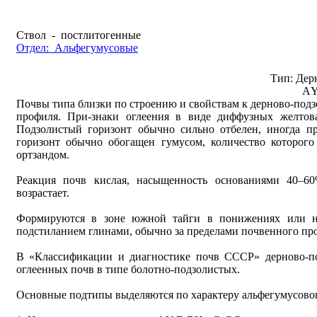
Ствол - постлитогенные
Отдел: Альфегумусовые
Тип: Дер
АY
Почвы типа близки по строению и свойствам к дерново-подзо
профиля. При-знаки оглеения в виде диффузных желтов
Подзолистый горизонт обычно сильно отбелен, иногда п
горизонт обычно обогащен гумусом, количество которого
ортзандом.
Реакция почв кислая, насыщенность основаниями 40–6
возрастает.
Формируются в зоне южной тайги в понижениях или на
подстиланием глинами, обычно за пределами почвенного пр
В «Классификации и диагностике почв СССР» дерново-под
оглеенных почв в типе болотно-подзолистых.
Основные подтипы выделяются по характеру альфегумусовог