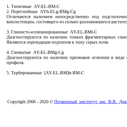
1. Типичные AY-EL-BM-C
2. Перегнойные AYh-ELg-BMg-Cg
Отличаются наличием непосредственно под подстилочн
консистенции, состоящего из сильно разложившихся растите
3. Глинисто-иллювиированные AY-EL-BMt-C
Диагностируются по наличию тонких фрагментарных глини
Являются переходным подтипом к типу серых почв.
4. Глееватые AY-EL-BMg-Cg
Диагностируются по наличию признаков оглеения в виде 
профиля.
5. Турбированные [AY-EL-BM]tr-BM-C
Copyright 2006 - 2020 ©
Почвенный институт им. В.В. Док