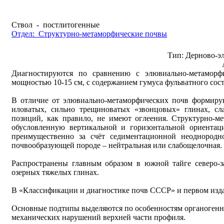
Ствол - постлитогенные
Отдел: Структурно-метаморфические почвы
Тип: Дерново-э
Диагностируются по сравнению с элювиально-метаморфи
мощностью 10-15 см, с содержанием гумуса фульватного сост
В отличие от элювиально-метаморфических почв формирую
иловатых, сильно трещиноватых «звонцовых» глинах, 
позиций, как правило, не имеют оглеения. Структурно-ме
обусловленную вертикальной и горизонтальной ориентац
преимущественно за счёт седиментационной неоднородн
почвообразующей породе – нейтральная или слабощелочная.
Распространены главным образом в южной тайге северо-з
озерных тяжелых глинах.
В «Классификации и диагностике почв СССР» и первом изд
Основные подтипы выделяются по особенностям органогенны
механических нарушений верхней части профиля.