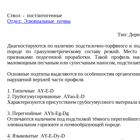
Ствол - постлитогенные
Отдел: Элювиальные почвы
Тип: Дерн
Диагностируются по наличию подстилочно-торфяного и под
породе по гранулометрическому составу резкий. Место 
признаками педогенной проработки. Такой профиль на
маломощным песчаным или супесчаным наносом, подстилае
Основные подтипы выделяются по особенностям органогенно
нарушений верхней части профиля.
1. Типичные AY-E-D
2. Грубогумусированные AYaо-E-D
Характеризуются присутствием грубогумусового материала в
3. Перегнойные AYh-Eg-Dg
Отличаются наличием под подстилкой тёмного перегнойного
элювиальном горизонте и почвообразующей породе.
4. Языковатые AY-E-Dy-D