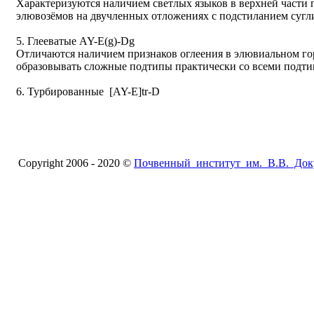
Характеризуются наличием светлых языков в верхней част
элювозёмов на двучленных отложениях с подстиланием сугл
5. Глееватые AY-E(g)-Dg
Отличаются наличием признаков оглеения в элювиальном го
образовывать сложные подтипы практически со всеми подти
6. Турбированные [AY-E]tr-D
Copyright 2006 - 2020 ©
Почвенный институт им. В.В. Док