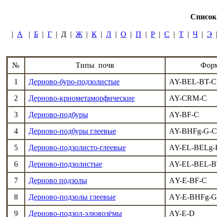
Список
|
А
|
Б
|
Г
| Д |
Ж
|
К
|
Л
|
О
|
П
|
Р
|
С
|
Т
|
Ч
|
Э
№
Типы почв
Форм
1
Дерново-буро-подзолистые
AY-BEL-BT-C
2
Дерново-криометаморфические
AY-CRM-C
3
Дерново-подбуры
AY-BF-C
4
Дерново-подбуры глеевые
AY-BНFg-G-
5
Дерново-подзолисто-глеевые
AY-EL-BELg-
6
Дерново-подзолистые
AY-EL-BEL-B
7
Дерново подзолы
АY-E-BF-C
8
Дерново-подзолы глеевые
АY-E-BНFg-
9
Дерново-подзол-элювозёмы
AY-E-D